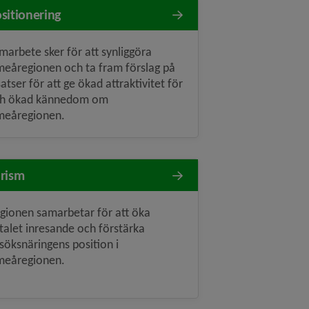
sitionering
marbete sker för att synliggöra
eåregionen och ta fram förslag på
satser för att ge ökad attraktivitet för
h ökad kännedom om
eåregionen.
rism
gionen samarbetar för att öka
talet inresande och förstärka
söksnäringens position i
eåregionen.