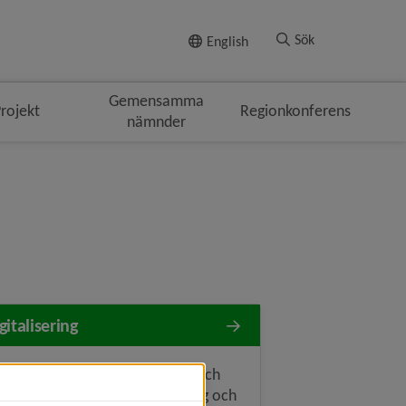
Till innehållet
Sök
English
Gemensamma
rojekt
Regionkonferens
nämnder
gitalisering
gens samhällsutveckling drivs och
rmas till stor del av digitalisering och