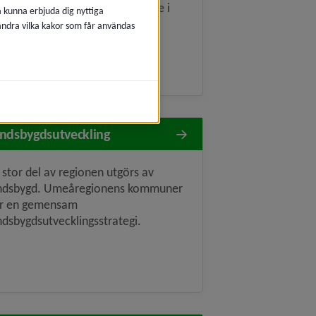
t är ett viktigt samarbetsområde i
å kunna erbjuda dig nyttiga
eåregionen.
 ändra vilka kakor som får användas
ndsbygdsutveckling
 stor del av regionen utgörs av
ndsbygd. Umeåregionens kommuner
r en gemensam
ndsbygdsutvecklingsstrategi.