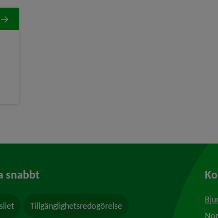
a snabbt
K
Bju
sliet
Tillgänglighetsredogörelse
Nor