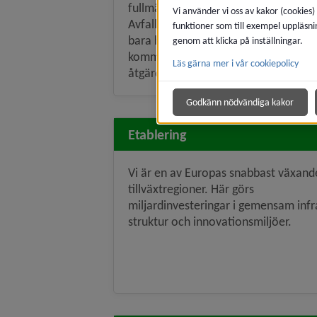
fullmäktige i respektive kommun.
Vi använder vi oss av kakor (cookies)
Avfallsplanen omfattar allt avfall (in
funktioner som till exempel uppläsni
bara hushållsavfall). Samtliga
genom att klicka på inställningar.
kommuner har samma mål och sam
Läs gärna mer i vår cookiepolicy
åtgärder i handlingsplanen. Varje k...
Godkänn nödvändiga kakor
Etablering
Vi är en av Europas snabbast växand
tillväxtregioner. Här görs
miljardinvesteringar i gemensam infr
struktur och innovationsmiljöer.