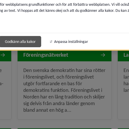
lämnas tillbaka i vilket bibliotek som
de
 för webbplatsens grundfunktioner och för att förbättra webbplatsen. Vi vill ocks
te
helst i regionen.
Um
ng av text. Vi hoppas att det känns okej och att du godkänner alla kakor. Du kan
ma
Godkänn alla kakor
Anpassa inställningar
Föreningsnätverket
La
e
Den svenska demokratin har sina rötter
En
i föreningslivet, och föreningslivet
la
a­
utgör fortfarande en bas för
ha
demokratins funktion. Föreningslivet i
la
Norden har en lång tradition och skiljer
sig delvis från andra länder genom
bland annat en hög a...