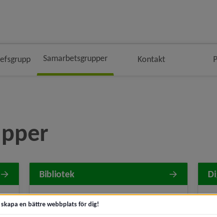
Samarbetsgrupper
fsgrupp
Kontakt
P
smulenavigeringen
upper
Bibliotek
Di
Gemensam katalog och gemensamt
Da
t skapa en bättre webbplats för dig!
av
lånekort gör att böcker kan lånas och
fo