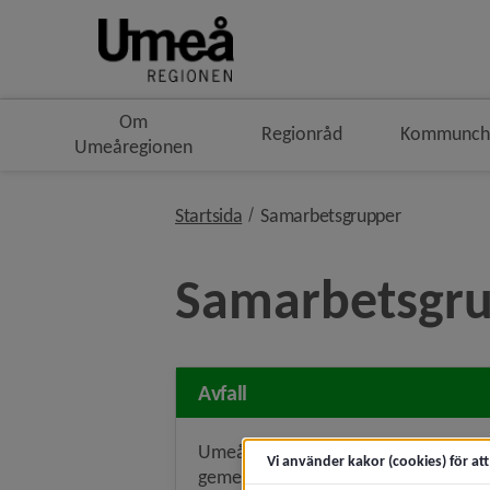
Om
Regionråd
Kommunche
Umeåregionen
nivå i bröd
Startsida
Samarbetsgrupper
Samarbetsgr
Avfall
Umeårgionen har tagit fram en
Vi använder kakor (cookies) för at
gemensam avfallsplan som antagits 