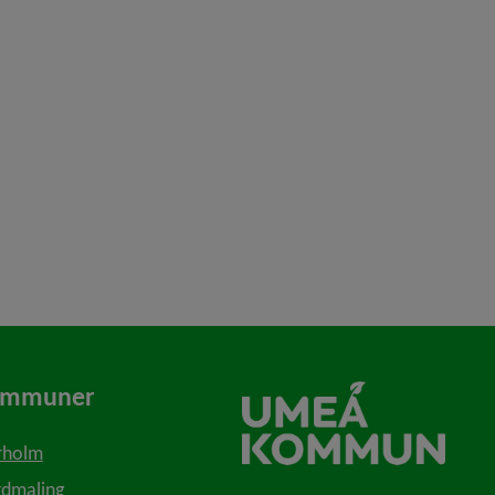
ommuner
rholm
dmaling