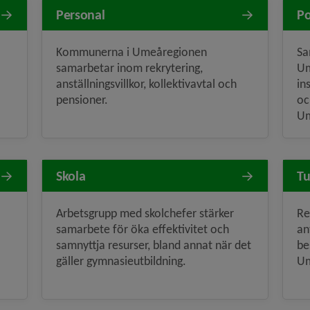
Personal
Po
Kommunerna i Umeåregionen
Sa
samarbetar inom rekrytering,
Um
anställningsvillkor, kollektivavtal och
in
pensioner.
oc
Um
Skola
Tu
Arbetsgrupp med skolchefer stärker
Re
samarbete för öka effektivitet och
an
samnyttja resurser, bland annat när det
be
gäller gymnasieutbildning.
Um