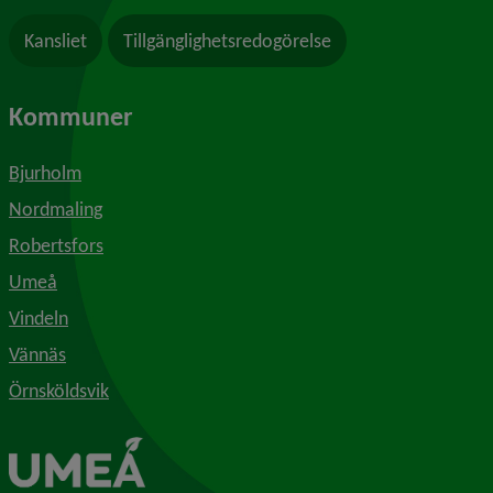
Kansliet
Tillgänglighetsredogörelse
Kommuner
Bjurholm
Nordmaling
Robertsfors
Umeå
Vindeln
Vännäs
Örnsköldsvik