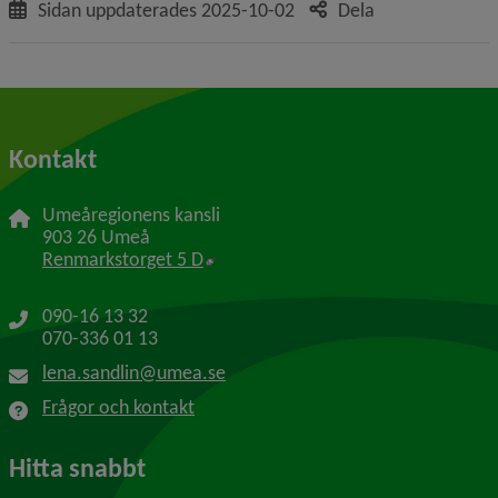
Sidan uppdaterades
2025-10-02
Dela
Kontakt
Umeåregionens kansli
903 26 Umeå
Länk till annan webbplats, öppnas i 
Renmarkstorget 5 D
090-16 13 32
070-336 01 13
lena.sandlin@umea.se
Frågor och kontakt
Hitta snabbt