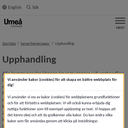
ll innehållet
English
Sök
MENY
nivå i brödsmulenavigeringen
nivå i brödsmulenavigeringen
Startsida
Samarbetsgrupper
Upphandling
Upphandling
Alla kommuner ska kännas sig som vinnare vid upphandling. 
I över 25 år har Umeåregionens kommuner samarbetat på 
Vi använder kakor (cookies) för att skapa en bättre webbplats för
dig!
olika sätt när det gäller upphandlingar. Umeå kommun har 
frågat övriga kommuner vilka upphandlingar kring ramavtal 
Vi använder vi oss av kakor (cookies) för webbplatsens grundfunktioner
de vill delta i. När Umeå kommun har fattat beslut har 
och för att förbättra webbplatsen. Vi vill också kunna erbjuda dig
krans­kommunerna tecknat egna avtal. På senare år har 
nyttiga funktioner som till exempel uppläsning av text. Vi hoppas att
även Umeå kommun, vid behov och på begäran, hjälpt 
det känns okej och att du godkänner alla kakor. Du kan ändra vilka
krans­kommunerna med egna specifika upphandlingar. 
kakor som får användas genom att klicka på inställningar.
Umeå kommun erbjuder också kranskommunerna stöd, 