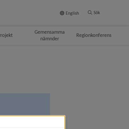
Till innehållet
Sök
English
Gemensamma
rojekt
Regionkonferens
nämnder