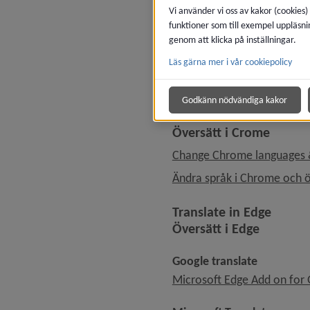
Vi använder vi oss av kakor (cookies)
This page in Google Trans
funktioner som till exempel uppläsni
genom att klicka på inställningar.
Instructions for tr
Läs gärna mer i vår cookiepolicy
Instruktioner för a
Godkänn nödvändiga kakor
Translate in Crome
Översätt i Crome
Change Chrome languages 
Ändra språk i Chrome och 
Translate in Edge
Översätt i Edge
Google translate
Microsoft Edge Add on for