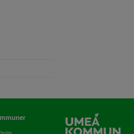
nas i nytt fönster.
ommuner
rholm