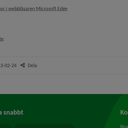
Länk till annan webbplats, öpp
or i webbläsaren Microsoft Edge
Länk till annan webbplats, öppnas i nytt fönster.
te
3-02-24
Dela
a snabbt
K
Bju