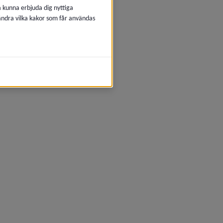
å kunna erbjuda dig nyttiga
 ändra vilka kakor som får användas
fönster.
nster.