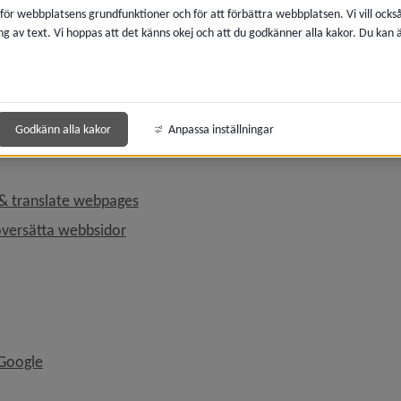
 för webbplatsens grundfunktioner och för att förbättra webbplatsen. Vi vill ocks
Länk till annan webbplats, öppnas i nytt fönster.
late
ng av text. Vi hoppas att det känns okej och att du godkänner alla kakor. Du kan
anslation in different web browsers
tt översätta i olika webbläsare
Godkänn alla kakor
Anpassa inställningar
Länk till annan webbplats, öppnas i nytt 
& translate webpages
Länk till annan webbplats, öppnas i nytt fö
översätta webbsidor
Länk till annan webbplats, öppnas i nytt fönster.
 Google