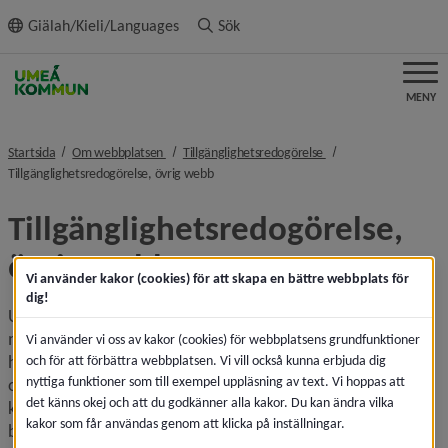
ll innehållet
Giälah/Kieli/Languages
Sök
MENY
nivå i brödsmulenavigeringen
nivå i brödsmulenavige
Startsida
Om webbplatsen
Tillgänglighetsredogörelse
nivå i brödsmulenavigeringen
Tillgänglighetsredogörelse, övrig webb
Tillgänglighetsredogörelse, 
övrig webb
Vi använder kakor (cookies) för att skapa en bättre webbplats för
dig!
Umeå kommun står bakom dessa webbplatser. Vi vill att så 
många som möjligt ska kunna använda webbplatsen. Den 
Vi använder vi oss av kakor (cookies) för webbplatsens grundfunktioner
här webbsidan beskriver hur webbplatserna uppfyller lagen 
och för att förbättra webbplatsen. Vi vill också kunna erbjuda dig
nyttiga funktioner som till exempel uppläsning av text. Vi hoppas att
om tillgänglighet till digital offentlig service, eventuella 
det känns okej och att du godkänner alla kakor. Du kan ändra vilka
kända tillgänglighetsproblem och hur du kan rapportera 
kakor som får användas genom att klicka på inställningar.
brister till oss så att vi kan åtgärda dem. Vi strävar efter att 