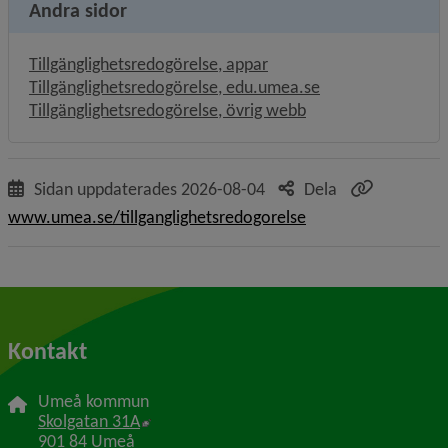
Andra sidor
Tillgänglighetsredogörelse, appar
Tillgänglighetsredogörelse, edu.umea.se
Tillgänglighetsredogörelse, övrig webb
Sidan uppdaterades
2026-08-04
Dela
www.umea.se/tillganglighetsredogorelse
Kontakt
Umeå kommun
Länk till annan webbplats, öppnas i nytt f
Skolgatan 31A
901 84 Umeå