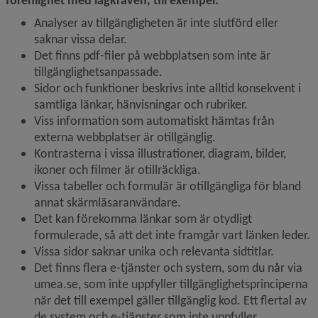
förenlighet med lagkraven, till exempel:
Analyser av tillgängligheten är inte slutförd eller 
saknar vissa delar.
Det finns pdf-filer på webbplatsen som inte är 
tillgänglighetsanpassade.
Sidor och funktioner beskrivs inte alltid konsekvent i 
samtliga länkar, hänvisningar och rubriker.
Viss information som automatiskt hämtas från 
externa webbplatser är otillgänglig.
Kontrasterna i vissa illustrationer, diagram, bilder, 
ikoner och filmer är otillräckliga.
Vissa tabeller och formulär är otillgängliga för bland 
annat skärmläsaranvändare.
Det kan förekomma länkar som är otydligt 
formulerade, så att det inte framgår vart länken leder.
Vissa sidor saknar unika och relevanta sidtitlar.
Det finns flera e-tjänster och system, som du når via 
umea.se, som inte uppfyller tillgänglighetsprinciperna 
när det till exempel gäller tillgänglig kod. Ett flertal av 
de system och e-tjänster som inte uppfyller 