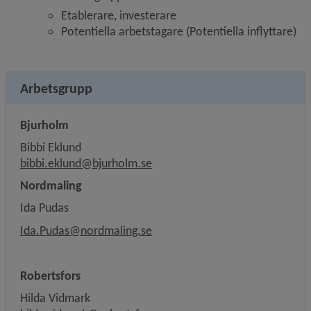
Etablerare, investerare​
Potentiella arbetstagare (Potentiella inflyttare)​
Arbetsgrupp
Bjurholm
Bibbi Eklund
bibbi.eklund@bjurholm.se
Nordmaling
Ida Pudas
Ida.Pudas@
nordmaling.se
Robertsfors
Hilda Vidmark