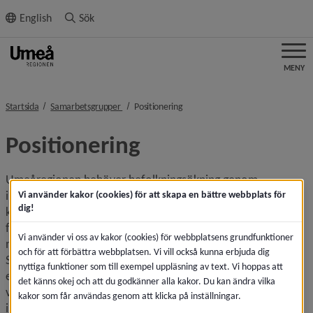
ll innehållet
English
Sök
MENY
nivå i brödsmulenavigeringen
nivå i brödsmulenavigeringen
Startsida
Samarbetsgrupper
Positionering
Positionering
Umeåregionen behöver befolkningsökning genom 
inflyttning. Vi måste attrahera nya människor för att klara 
Vi använder kakor (cookies) för att skapa en bättre webbplats för
dig!
kompetensförsörjningen. Umeåregionen ska vara attraktiv 
för företag och medborgare. Vi behöver öka kännedomen 
Vi använder vi oss av kakor (cookies) för webbplatsens grundfunktioner
nationellt och internationellt genom koordinerade insatser. 
och för att förbättra webbplatsen. Vi vill också kunna erbjuda dig
Stimulanser för inflyttning bör handla om breda 
nyttiga funktioner som till exempel uppläsning av text. Vi hoppas att
erbjudanden till enskilda individer som dessutom behöver 
det känns okej och att du godkänner alla kakor. Du kan ändra vilka
vara mycket konkreta och stödjas av marknadsföring och 
kakor som får användas genom att klicka på inställningar.
information. Umeåregionen ska utveckla 