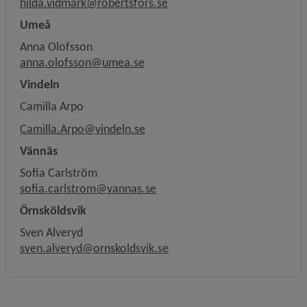
hilda.vidmark@robertsfors.se
Umeå
Anna Olofsson
anna.olofsson@umea.se
Vindeln
Camilla Arpo
Camilla.Arpo@vindeln.se
Vännäs
Sofia Carlström
sofia.carlstrom@vannas.se
Örnsköldsvik
Sven Alveryd
sven.alveryd@ornskoldsvik.se