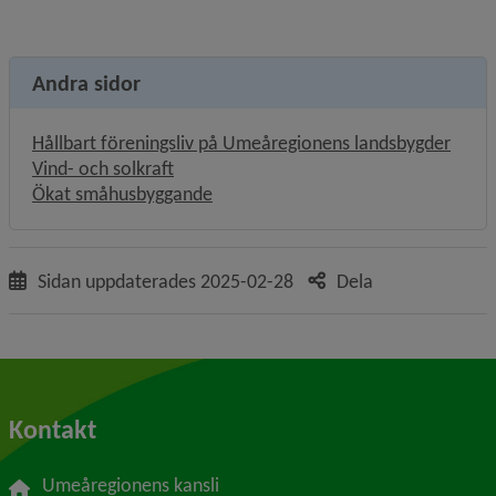
Andra sidor
Hållbart föreningsliv på Umeåregionens landsbygder
Vind- och solkraft
Ökat småhusbyggande
Sidan uppdaterades
2025-02-28
Dela
Kontakt
Umeåregionens kansli