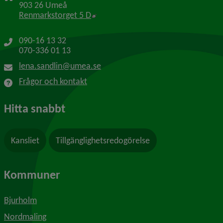
903 26 Umeå
Länk till annan webbplats, öppnas i 
Renmarkstorget 5 D
090-16 13 32
070-336 01 13
lena.sandlin@umea.se
Frågor och kontakt
Hitta snabbt
Kansliet
Tillgänglighetsredogörelse
Kommuner
Bjurholm
Nordmaling