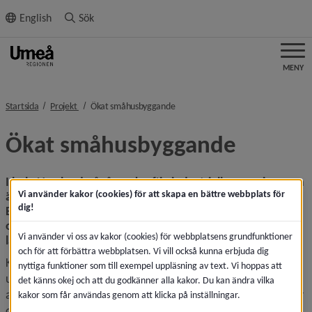
ll innehållet
English
Sök
MENY
nivå i brödsmulenavigeringen
nivå i brödsmulenavigeringen
Startsida
Projekt
Ökat småhusbyggande
Ökat småhusbyggande
I hela Norrland pågår en kraftig industriell expansion som 
Vi använder kakor (cookies) för att skapa en bättre webbplats för
är kopplad till fossilfri utveckling och elektrifiering. 
dig!
Expansionen kommer att skapa många arbetstillfällen 
och en stor efterfrågan på bostäder i de nordligaste 
Vi använder vi oss av kakor (cookies) för webbplatsens grundfunktioner
länen.
och för att förbättra webbplatsen. Vi vill också kunna erbjuda dig
Kompetensförsörjningen i norra Sverige är en reell 
nyttiga funktioner som till exempel uppläsning av text. Vi hoppas att
utmaning då det redan idag råder brist på arbetskraft och 
det känns okej och att du godkänner alla kakor. Du kan ändra vilka
arbetslösheten är låg. För att kunna ta emot fler människor 
kakor som får användas genom att klicka på inställningar.
och klara kompetensförsörjningen krävs fler bostäder.