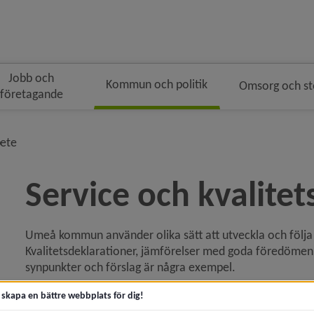
Jobb och
Kommun och politik
Omsorg och s
företagande
gen
nivå i brödsmulenavigeringen
bete
Service och kvalitet
Umeå kommun använder olika sätt att utveckla och följa 
ny för Kommunfakta
Kvalitetsdeklarationer, jämförelser med goda föredömen,
synpunkter och förslag är några exempel.
y för Kommunens organisation
Lämna synpunkter och förslag
t skapa en bättre webbplats för dig!
 för Politik och demokrati