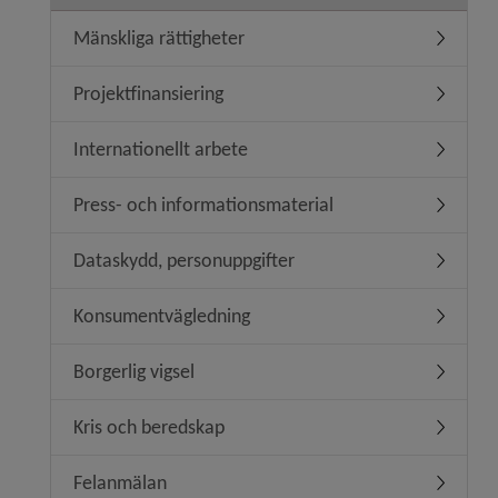
Mänskliga rättigheter
Undermeny
Projektfinansiering
Undermeny
Internationellt arbete
Undermeny
Press- och informationsmaterial
Undermen
Dataskydd, personuppgifter
Undermen
Konsumentvägledning
Undermen
Borgerlig vigsel
Undermeny
Kris och beredskap
Undermen
Felanmälan
Undermen