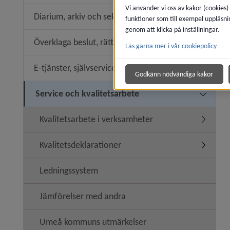
Vi använder vi oss av kakor (cookies)
Diarium, arkiv och sekretess
funktioner som till exempel uppläsni
Undermen
genom att klicka på inställningar.
Överklaga beslut, rättssäkerhet
Läs gärna mer i vår cookiepolicy
Undermeny
E-tjänster, självservice
Undermeny
Godkänn nödvändiga kakor
Service och kvalitetsarbete
Undermeny
Kvalitetsarbete i verksamheter
Undermen
Kvalitetsdeklarationer
Undermeny
Ledningssystem
Jämförelser med andra
Umeå kommuns utmärkelser