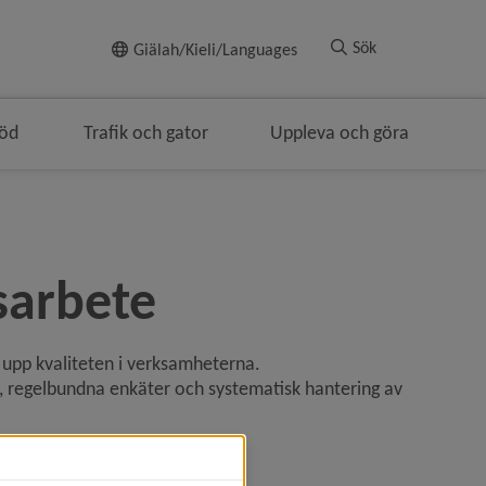
Till innehållet
Sök
Giälah/Kieli/Languages
töd
Trafik och gator
Uppleva och göra
sarbete
upp kvaliteten i verksamheterna. 
 regelbundna enkäter och systematisk hantering av 