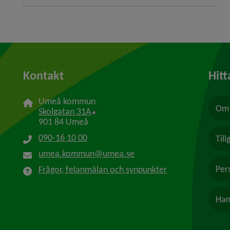
Kontakt
Hitt
Umeå kommun
Om 
Länk till annan webbplats, öppnas i n
Skolgatan 31A
901 84 Umeå
090-16 10 00
Til
umea.kommun@umea.se
Per
Frågor, felanmälan och synpunkter
Han