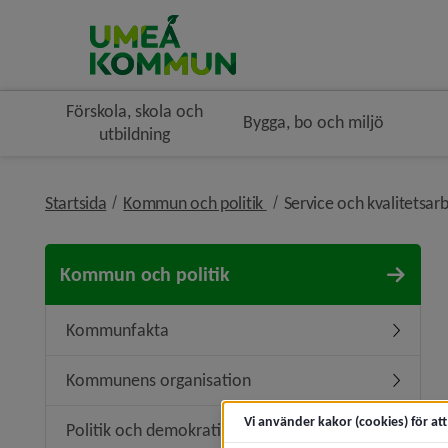
Förskola, skola och
Bygga, bo och miljö
utbildning
nivå i brödsmulenavigerin
Startsida
Kommun och politik
Service och kvalitetsar
Kommun och politik
Kommunfakta
Underme
Kommunens organisation
Undermen
Vi använder kakor (cookies) för at
Politik och demokrati
Undermeny