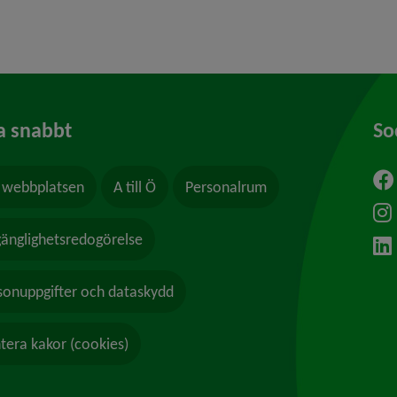
a snabbt
So
webbplatsen
A till Ö
Personalrum
ytt fönster.
lgänglighetsredogörelse
sonuppgifter och dataskydd
tera kakor (cookies)