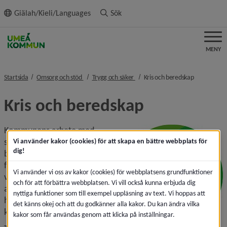
ll innehållet
Giälah/Kieli/Languages
Sök
MENY
nivå i brödsmulenavigeringen
nivå i brödsmulenavigeringen
nivå i bröd
Startsida
Omsorg och stöd
Trygg och säker
Kris och beredskap
Kris och beredskap
Kommunens arbete med 
säkerhet, trygghet och 
Vi använder kakor (cookies) för att skapa en bättre webbplats för
dig!
beredskap sträcker sig från att 
förebygga och hantera 
Vi använder vi oss av kakor (cookies) för webbplatsens grundfunktioner
vardagsolyckor till förmåga 
och för att förbättra webbplatsen. Vi vill också kunna erbjuda dig
att hantera allvarliga 
nyttiga funktioner som till exempel uppläsning av text. Vi hoppas att
händelser, kriser och 
det känns okej och att du godkänner alla kakor. Du kan ändra vilka
krigsfara.
kakor som får användas genom att klicka på inställningar.