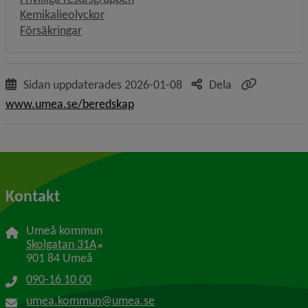
Kemikalieolyckor
Försäkringar
Sidan uppdaterades
2026-01-08
Dela
www.umea.se/beredskap
Kontakt
Umeå kommun
Länk till annan webbplats, öppnas i nytt f
Skolgatan 31A
901 84 Umeå
090-16 10 00
umea.kommun@umea.se