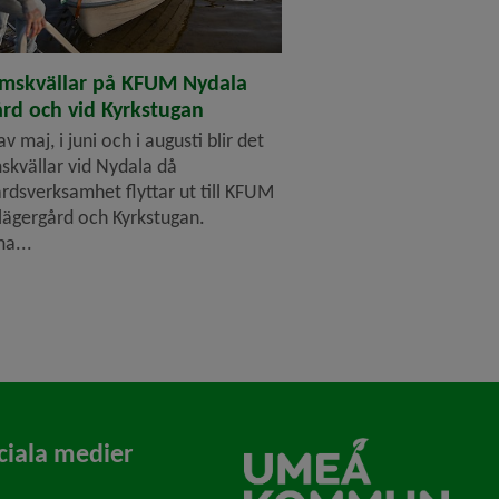
mskvällar på KFUM Nydala
ård och vid Kyrkstugan
 av maj, i juni och i augusti blir det
kvällar vid Nydala då
årdsverksamhet flyttar ut till KFUM
lägergård och Kyrkstugan.
a...
ciala medier