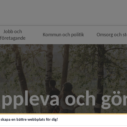
Jobb och
Kommun och politik
Omsorg och s
företagande
ppleva och gö
t skapa en bättre webbplats för dig!