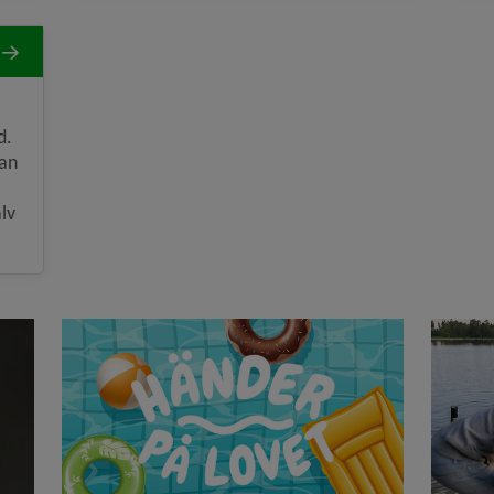
d.
kan
lv