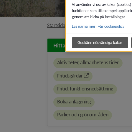
Vi använder vi oss av kakor (cookies)
funktioner som till exempel uppläsni
genom att klicka på inställningar.
nivå i bröds
Startsida
Uppleva och göra
Läs gärna mer i vår cookiepolicy
Godkänn nödvändiga kakor
Hitta snabbt
Aktiviteter, allmänhetens tider
Fritidsgårdar
Fritid, funktionsnedsättning
Boka anläggning
Parker och grönområden