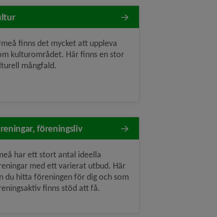
ltur
Umeå finns det mycket att uppleva
om kulturområdet. Här finns en stor
lturell mångfald.
reningar, föreningsliv
eå har ett stort antal ideella
reningar med ett varierat utbud. Här
n du hitta föreningen för dig och som
reningsaktiv finns stöd att få.