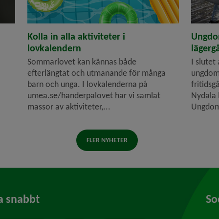
Kolla in alla aktiviteter i
Ungdo
lovkalendern
lägerg
Sommarlovet kan kännas både
I slutet
efterlängtat och utmanande för många
ungdoms
barn och unga. I lovkalenderna på
fritidsg
umea.se/handerpalovet har vi samlat
Nydala 
massor av aktiviteter,...
Ungdom
FLER NYHETER
a snabbt
So