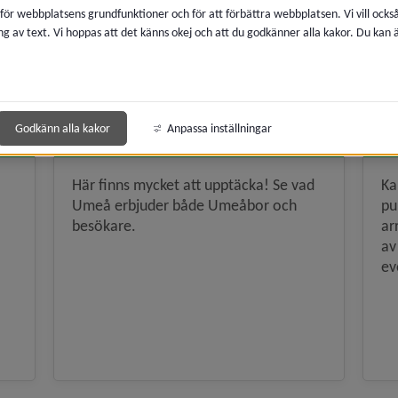
 för webbplatsens grundfunktioner och för att förbättra webbplatsen. Vi vill ocks
ng av text. Vi hoppas att det känns okej och att du godkänner alla kakor. Du kan
mulenavigeringen
Godkänn alla kakor
Anpassa inställningar
Turism, att besöka Umeå
E
Här finns mycket att upptäcka! Se vad
Ka
Umeå erbjuder både Umeåbor och
pu
besökare.
ar
av
ev