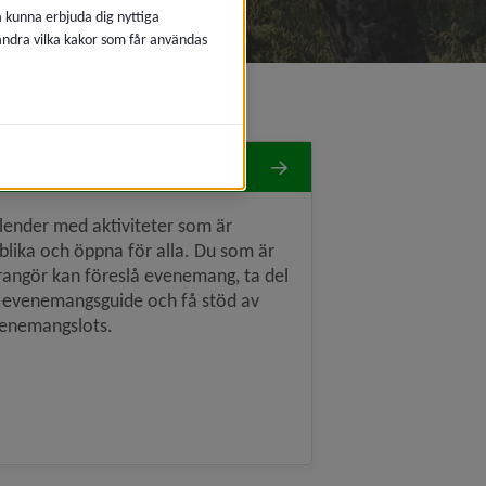
å kunna erbjuda dig nyttiga
 ändra vilka kakor som får användas
venemang
lender med aktiviteter som är
blika och öppna för alla. Du som är
rangör kan föreslå evenemang, ta del
 evenemangsguide och få stöd av
enemangslots.