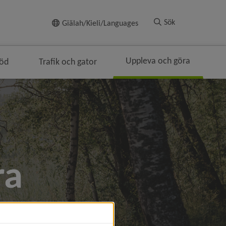
Till innehållet
Sök
Giälah/Kieli/Languages
Uppleva och göra
töd
Trafik och gator
ra