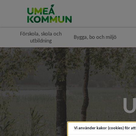
Förskola, skola och
Bygga, bo och miljö
utbildning
U
Vi använder kakor (cookies) för at