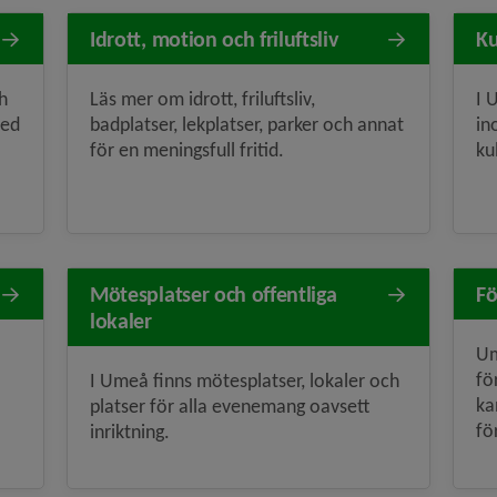
Idrott, motion och friluftsliv
Ku
ch
Läs mer om idrott, friluftsliv,
I 
med
badplatser, lekplatser, parker och annat
in
för en meningsfull fritid.
ku
Mötesplatser och offentliga
Fö
lokaler
Um
fö
I Umeå finns mötesplatser, lokaler och
ka
platser för alla evenemang oavsett
fö
inriktning.