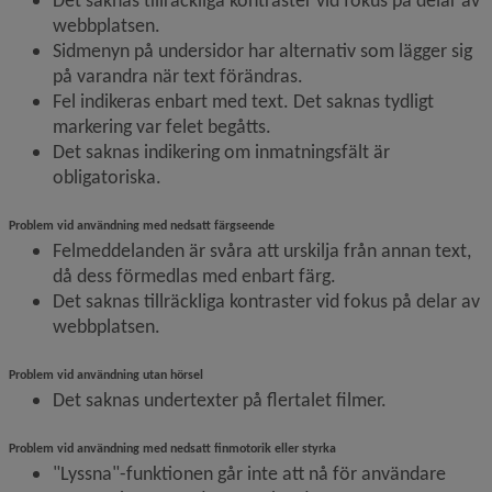
Det saknas tillräckliga kontraster vid fokus på delar av 
webbplatsen.
Sidmenyn på undersidor har alternativ som lägger sig 
på varandra när text förändras.
Fel indikeras enbart med text. Det saknas tydligt 
markering var felet begåtts.
Det saknas indikering om inmatningsfält är 
obligatoriska.
Problem vid användning med nedsatt färgseende
Felmeddelanden är svåra att urskilja från annan text, 
då dess förmedlas med enbart färg.
Det saknas tillräckliga kontraster vid fokus på delar av 
webbplatsen.
Problem vid användning utan hörsel
Det saknas undertexter på flertalet filmer.
Problem vid användning med nedsatt finmotorik eller styrka
"Lyssna"-funktionen går inte att nå för användare 