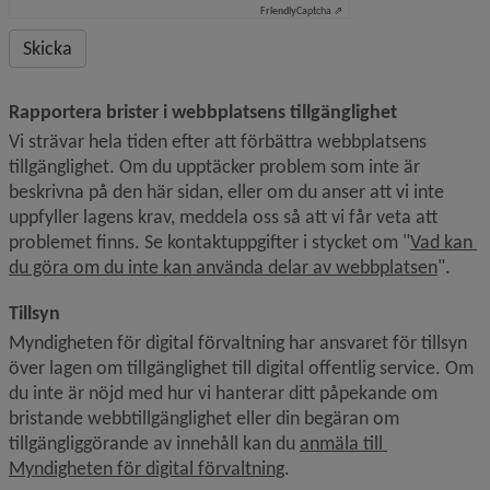
Friendly
Captcha ⇗
Rapportera brister i webbplatsens tillgänglighet
Vi strävar hela tiden efter att förbättra webbplatsens 
tillgänglighet. Om du upptäcker problem som inte är 
beskrivna på den här sidan, eller om du anser att vi inte 
uppfyller lagens krav, meddela oss så att vi får veta att 
problemet finns. Se kontaktuppgifter i stycket om "
Vad kan 
du göra om du inte kan använda delar av webbplatsen
".
Tillsyn
Myndigheten för digital förvaltning har ansvaret för tillsyn 
över lagen om tillgänglighet till digital offentlig service. Om 
du inte är nöjd med hur vi hanterar ditt påpekande om 
bristande webbtillgänglighet eller din begäran om 
tillgänglig­görande av innehåll kan du 
anmäla till 
Länk till annan webbplats.
Myndigheten för digital förvaltning
.