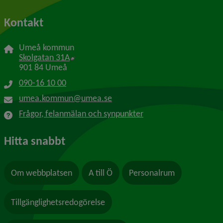
Kontakt
Umeå kommun
Länk till annan webbplats, öppnas i nytt f
Skolgatan 31A
901 84 Umeå
090-16 10 00
umea.kommun@umea.se
Frågor, felanmälan och synpunkter
Hitta snabbt
Om webbplatsen
A till Ö
Personalrum
Tillgänglighetsredogörelse