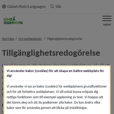
ll innehållet
Giälah/Kieli/Languages
Sök
MENY
nivå i brödsmulenavigeringen
nivå i brödsmulenavige
Startsida
Om webbplatsen
Tillgänglighetsredogörelse
Tillgänglighetsredogörelse
Umeå kommun står bakom den här webbplatsen. Vi vill att 
så många som möjligt ska kunna använda den. Det här 
Vi använder kakor (cookies) för att skapa en bättre webbplats för
dig!
dokumentet beskriver hur Umeå kommun uppfyller lagen 
om tillgänglighet till digital offentlig service, eventuella 
Vi använder vi oss av kakor (cookies) för webbplatsens grundfunktioner
kända tillgänglighetsproblem och hur du kan rapportera 
och för att förbättra webbplatsen. Vi vill också kunna erbjuda dig
brister till oss så att vi kan åtgärda dem.
nyttiga funktioner som till exempel uppläsning av text. Vi hoppas att
det känns okej och att du godkänner alla kakor. Du kan ändra vilka
Hur tillgänglig är webbplatsen?
kakor som får användas genom att klicka på inställningar.
Vi är medvetna om att delar av webbplatsen inte är helt 