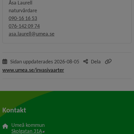
Åsa Laurell
naturvårdare
090-16 16 53
076-142 09 74
asa.laurell@umea.se
Sidan uppdaterades
2026-08-05
Dela
www.umea.se/invasivaarter
Kontakt
Umeå kommun
Länk till annan webbplats, öppnas i nytt f
Skolgatan 31A