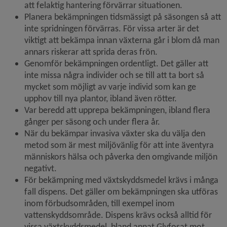
att felaktig hantering förvärrar situationen.
Planera bekämpningen tidsmässigt på säsongen så att 
inte spridningen förvärras. För vissa arter är det 
viktigt att bekämpa innan växterna går i blom då man 
annars riskerar att sprida deras frön.
Genomför bekämpningen ordentligt. Det gäller att 
inte missa några individer och se till att ta bort så 
mycket som möjligt av varje individ som kan ge 
upphov till nya plantor, ibland även rötter.
Var beredd att upprepa bekämpningen, ibland flera 
gånger per säsong och under flera år.
När du bekämpar invasiva växter ska du välja den 
metod som är mest miljövänlig för att inte äventyra 
människors hälsa och påverka den omgivande miljön 
negativt.
För bekämpning med växtskyddsmedel krävs i många 
fall dispens. Det gäller om bekämpningen ska utföras 
inom förbudsområden, till exempel inom 
vattenskyddsområde. Dispens krävs också alltid för 
vissa växtskyddsmedel, bland annat Glyfosat mot 