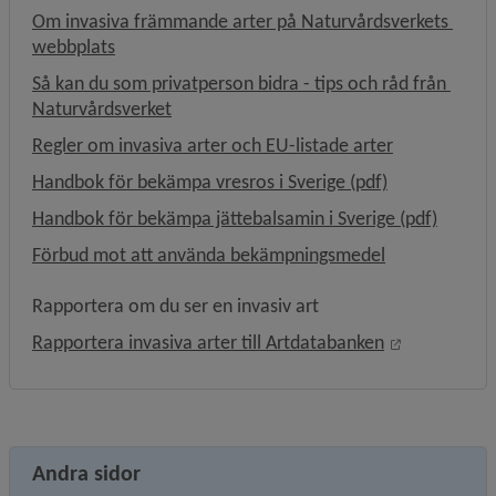
Om invasiva främmande arter på Naturvårdsverkets 
Länk till annan webbplats.
webbplats
Så kan du som privatperson bidra - tips och råd från 
Länk till annan webbplats.
Naturvårdsverket
Länk till an
Regler om invasiva arter och EU-listade arter
, 1.4 MB, öppn
Handbok för bekämpa vresros i Sverige (pdf)
, 1.6 M
Handbok för bekämpa jättebalsamin i Sverige (pdf)
Förbud mot att använda bekämpningsmedel
Rapportera om du ser en invasiv art
Länk till an
Rapportera invasiva arter till Artdatabanken
Andra sidor