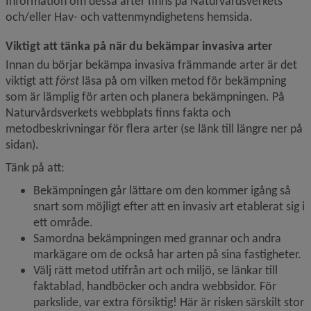
Information om dessa arter finns på Naturvårdsverkets 
och/eller Hav- och vattenmyndighetens hemsida.
Viktigt att tänka på när du bekämpar invasiva arter
Innan du börjar bekämpa invasiva främmande arter är det 
viktigt att 
först 
läsa på om vilken metod för bekämpning 
som är lämplig för arten och planera bekämpningen. På 
Naturvårdsverkets webbplats finns fakta och 
metodbeskrivningar för flera arter (se länk till längre ner på 
sidan).
Tänk på att:
Bekämpningen går lättare om den kommer igång så 
snart som möjligt efter att en invasiv art etablerat sig i 
ett område.
Samordna bekämpningen med grannar och andra 
markägare om de också har arten på sina fastigheter.
Välj rätt metod utifrån art och miljö, se länkar till 
faktablad, handböcker och andra webbsidor. För 
parkslide, var extra försiktig! Här är risken särskilt stor 