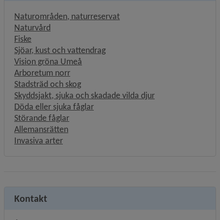
Naturområden, naturreservat
Naturvård
Fiske
Sjöar, kust och vattendrag
Vision gröna Umeå
Arboretum norr
Stadsträd och skog
Skyddsjakt, sjuka och skadade vilda djur
Döda eller sjuka fåglar
Störande fåglar
Allemansrätten
Invasiva arter
Kontakt