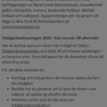
kartläggningen av bland annat blomsterlupin, kanadensiskt 
gullris, höstgullris, vresros, kaukasiskt fetblad, sibiriskt 
fetblad och vattepest. Rapporteringen gör du genom att 
lägga in
dina fynd till Artdatabanken på 
Länk till annan webbplats.
www.invasivaarter.nu
.
Trädgårdsutmaningen 2026 - från invasiv till alternativ
Har du koll på vad som växer i din trädgård? Delta i 
Trädgårdsutmaningen
 och hjälp till att minska spridningen 
av invasiva arter. Som deltagare har du dessutom chans att 
vinna fina priser. 
För att delta behöver du:
Kartlägg och fotografera de invasiva växter du har i 
din trädgård.
Berätta hur du planerar att ta bort de växter som 
riskerar att sprida sig utanför din tomt.
Motivera varför just du ska vinna en 
trädgårdskonsultation.