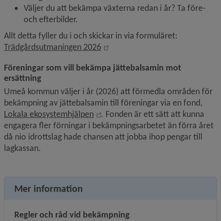
Väljer du att bekämpa växterna redan i år? Ta före- 
och efterbilder.
Allt detta fyller du i och skickar in via formuläret: 
Öppnas i nytt fönster.
Trädgårdsutmaningen 2026
Föreningar som vill bekämpa jättebalsamin mot 
ersättning
Umeå kommun väljer i år (2026) att förmedla områden för 
bekämpning av jättebalsamin till föreningar via en fond, 
Länk till annan webbplats, öppnas 
Lokala ekosystemhjälpen
. 
Fonden
är ett sätt att kunna 
engagera fler förningar i bekämpningsarbetet än förra året 
då nio idrottslag hade chansen att jobba ihop pengar till 
lagkassan.
Mer information
Regler och råd vid bekämpning