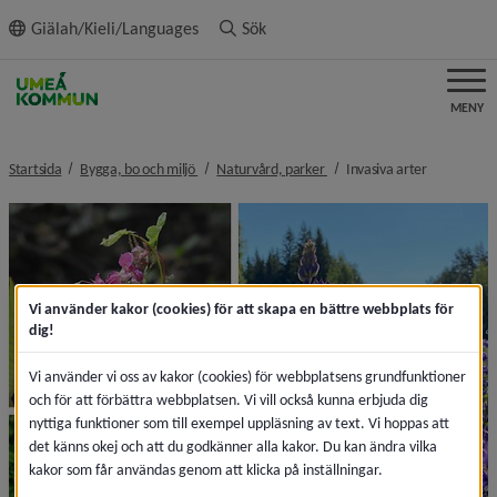
ll innehållet
Giälah/Kieli/Languages
Sök
MENY
nivå i brödsmulenavigeringen
nivå i brödsmulenavigeringe
nivå i bröd
Startsida
Bygga, bo och miljö
Naturvård, parker
Invasiva arter
Vi använder kakor (cookies) för att skapa en bättre webbplats för
dig!
Vi använder vi oss av kakor (cookies) för webbplatsens grundfunktioner
och för att förbättra webbplatsen. Vi vill också kunna erbjuda dig
nyttiga funktioner som till exempel uppläsning av text. Vi hoppas att
det känns okej och att du godkänner alla kakor. Du kan ändra vilka
kakor som får användas genom att klicka på inställningar.