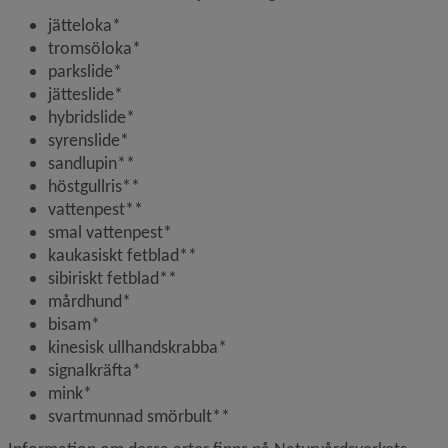
jätteloka*
tromsöloka*
parkslide*
jätteslide*
hybridslide*
syrenslide*
sandlupin**
höstgullris**
vattenpest**
smal vattenpest*
kaukasiskt fetblad**
sibiriskt fetblad**
mårdhund*
bisam*
kinesisk ullhandskrabba*
signalkräfta*
mink*
svartmunnad smörbult**