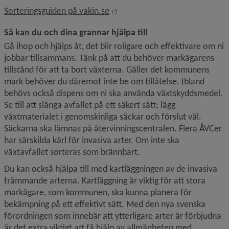
Länk till annan webbplats, öppn
Sorteringsguiden på vakin.se
Så kan du och dina grannar hjälpa till
Gå ihop och hjälps åt, det blir roligare och effektivare om ni 
jobbar tillsammans. Tänk på att du behöver markägarens 
tillstånd för att ta bort växterna. Gäller det kommunens 
mark behöver du däremot inte be om tillåtelse. Ibland 
behövs också dispens om ni ska använda växtskyddsmedel. 
Se till att slänga avfallet på ett säkert sätt; lägg 
växtmaterialet i genomskinliga säckar och förslut väl. 
Säckarna ska lämnas på återvinningscentralen. Flera ÅVCer 
har särskilda kärl för invasiva arter. Om inte ska 
växtavfallet sorteras som brännbart.
Du kan också hjälpa till med kartläggningen av de invasiva 
främmande arterna. Kartläggning är viktig för att stora 
markägare, som kommunen, ska kunna planera för 
bekämpning på ett effektivt sätt. Med den nya svenska 
förordningen som innebär att ytterligare arter är förbjudna 
är det extra viktigt att få hjälp av allmänheten med 