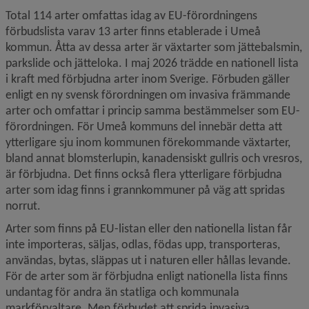
Total 114 arter omfattas idag av EU-förordningens 
förbudslista varav 13 arter finns etablerade i Umeå 
kommun. Åtta av dessa arter är växtarter som jättebalsmin, 
parkslide och jätteloka. I maj 2026 trädde en nationell lista 
i kraft med förbjudna arter inom Sverige. Förbuden gäller 
enligt en ny svensk förordningen om invasiva främmande 
arter och omfattar i princip samma bestämmelser som EU-
förordningen. För Umeå kommuns del innebär detta att 
ytterligare sju inom kommunen förekommande växtarter, 
bland annat blomsterlupin, kanadensiskt gullris och vresros, 
är förbjudna. Det finns också flera ytterligare förbjudna 
arter som idag finns i grannkommuner på väg att spridas 
norrut.
Arter som finns på EU-listan eller den nationella listan får 
inte importeras, säljas, odlas, födas upp, transporteras, 
användas, bytas, släppas ut i naturen eller hållas levande. 
För de arter som är förbjudna enligt nationella lista finns 
undantag för andra än statliga och kommunala 
markförvaltare. Men förbudet att sprida invasiva 