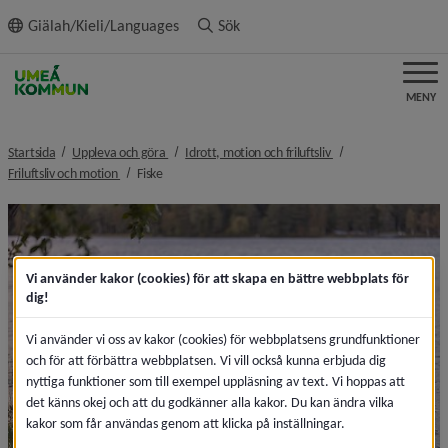
ll innehållet
Giälah/Kieli/Languages
Sök
MENY
nivå i brödsmulenavigeringen
nivå i brödsmulenavi
Startsida
Uppleva och göra
Idrott, motion och friluftsliv
nivå i brödsmulenavigeringen
nivå i brödsmulenavigeringen
Friluftsliv och motion
Fiske
Vi använder kakor (cookies) för att skapa en bättre webbplats för
dig!
Vi använder vi oss av kakor (cookies) för webbplatsens grundfunktioner
och för att förbättra webbplatsen. Vi vill också kunna erbjuda dig
nyttiga funktioner som till exempel uppläsning av text. Vi hoppas att
det känns okej och att du godkänner alla kakor. Du kan ändra vilka
kakor som får användas genom att klicka på inställningar.