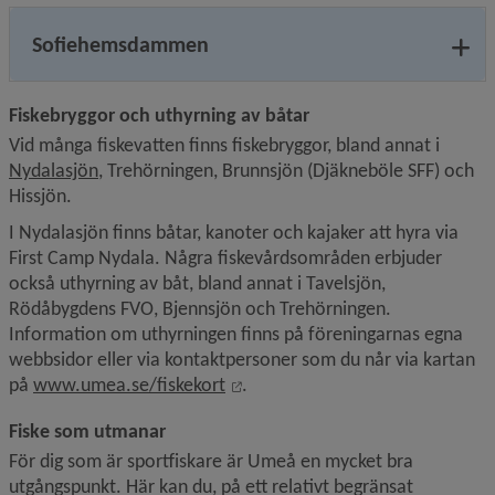
Sofiehemsdammen
Fiskebryggor och uthyrning av båtar
Vid många fiskevatten finns fiskebryggor, bland annat i 
Nydalasjön
, Trehörningen, Brunnsjön (Djäkneböle SFF) och 
Hissjön.
I Nydalasjön finns båtar, kanoter och kajaker att hyra via 
First Camp Nydala. Några fiskevårdsområden erbjuder 
också uthyrning av båt, bland annat i Tavelsjön, 
Rödåbygdens FVO, Bjennsjön och Trehörningen. 
Information om uthyrningen finns på föreningarnas egna 
webbsidor eller via kontaktpersoner som du når via kartan 
Länk till annan webbplats, öppna
på 
www.umea.se/fiskekort
.
Fiske som utmanar
För dig som är sportfiskare är Umeå en mycket bra 
utgångspunkt. Här kan du, på ett relativt begränsat 