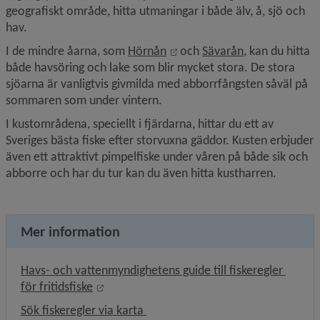
geografiskt område, hitta utmaningar i både älv, å, sjö och 
hav.
Länk till annan webbplats, ö
Länk till anna
I de mindre åarna, som 
Hörnån
 och 
Sävarån
, kan du hitta 
både havsöring och lake som blir mycket stora. De stora 
sjöarna är vanligtvis givmilda med abborrfångsten såväl på 
sommaren som under vintern.
I kustområdena, speciellt i fjärdarna, hittar du ett av 
Sveriges bästa fiske efter storvuxna gäddor. Kusten erbjuder 
även ett attraktivt pimpelfiske under våren på både sik och 
abborre och har du tur kan du även hitta kustharren.
Mer information
Havs- och vattenmyndighetens guide till fiskeregler 
Länk till annan webbplats, öppnas i nytt fö
för fritidsfiske
Sök fiskeregler via karta 