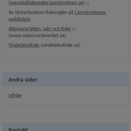
Länk till annan webb
(svenskafiskeregler.lansstyrelsen.se)
Se Västerbottens fiskeregler på 
Länsstyrelsens 
Länk till annan webbplats.
webbplats
Länk till annan webbplats, 
Allemansrätten, jakt och fiske
(www.naturvardsverket.se)
Länk till annan webbplats.
Vindelälvsfiske
 (vindelalvsfiske.se)
Andra sidor
Isfiske
Kontakt