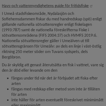
Länk til
Havs-och vattenmyndighetens guide för fritidsfiske
I Umeå stadsfiskeområde, Nydalasjön och 
Sofiehemsdammen fiskar du med handredskap (spö) enligt 
gällande nationella sötvattensregler enligt fiskelagen 
(1993:787) samt de nationella föreskrifterna Fiske i 
sötvattensområdena (FIFS 2004:37) och HVMFS 2019:6. 
Nationella sötvattensregler gäller i Umeälven ut till 
sötvattensgränsen för Umeälv: av dels en linje i väst-östlig 
riktning 250 meter söder om Tuvans sydspets, dels 
Bergöbron.
Du är skyldig att genast återutsätta en fisk i vattnet, vare sig 
den är död eller levande om den
fångas under tid när det är förbjudet att fiska efter 
arten
fångas med redskap eller metod som inte är tillåten 
för arten
inte håller för arten eventuellt föreskrivet minimimått 
eller maximimått.