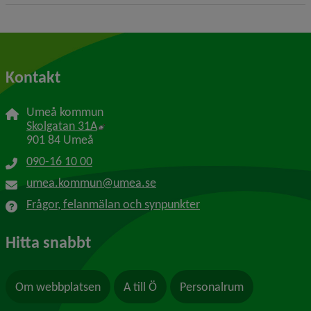
Kontakt
Umeå kommun
Länk till annan webbplats, öppnas i nytt f
Skolgatan 31A
901 84 Umeå
090-16 10 00
umea.kommun@umea.se
Frågor, felanmälan och synpunkter
Hitta snabbt
Om webbplatsen
A till Ö
Personalrum