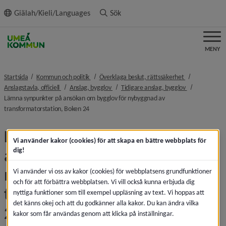
ll innehållet
Giälah/Kieli/Languages
Sök
MENY
nivå i brödsmulenavigeringen
nivå i brödsmu
Startsida
Kommun och politik
Överklaga beslut, rättssäkerhet
nivå i brödsmulenavigeringen
nivå i brödsmulenavigeringen
nivå i brödsmu
Anslagstavla, officiell
Anslag, bygglov
Tidigare anslag, bygglov
Lämna synpunkter på ansökan om bygglov för nybyggnad av
nivå i brödsmulenavigeringen
transformatorstation, Boken 24
Lämna synpunkter på 
Vi använder kakor (cookies) för att skapa en bättre webbplats för
ansökan om bygglov för 
dig!
nybyggnad av 
Vi använder vi oss av kakor (cookies) för webbplatsens grundfunktioner
och för att förbättra webbplatsen. Vi vill också kunna erbjuda dig
transformatorstation, Boken 
nyttiga funktioner som till exempel uppläsning av text. Vi hoppas att
det känns okej och att du godkänner alla kakor. Du kan ändra vilka
24
kakor som får användas genom att klicka på inställningar.