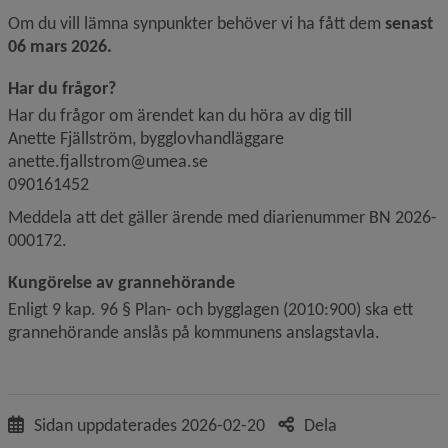
Om du vill lämna synpunkter behöver vi ha fått dem 
senast 
06 mars 2026.
Har du frågor?
Har du frågor om ärendet kan du höra av dig till
Anette Fjällström, bygglovhandläggare
anette.fjallstrom@umea.se
090161452
Meddela att det gäller ärende med diarienummer BN 2026-
000172.
Kungörelse av grannehörande
Enligt 9 kap. 96 § Plan- och bygglagen (2010:900) ska ett 
grannehörande anslås på kommunens anslagstavla.
Sidan uppdaterades
2026-02-20
Dela