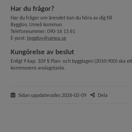
Har du frågor?
Har du frågor om ärendet kan du höra av dig till
ande bygglov för ändring av fasad i enbostadshus, Hös
Bygglov, Umeå kommun
Telefonnummer: 090-16 13 61
E-post: 
bygglov@umea.se
Kungörelse av beslut
Enligt 9 kap. 109 § Plan- och bygglagen (2010:900) ska et
ter på ansökan om tidsbegränsat bygglov för nybygg
kommunens anslagstavla.
Sidan uppdaterades
2026-02-09
Dela
 ansökan om bygglov för fasadändring samt till- och