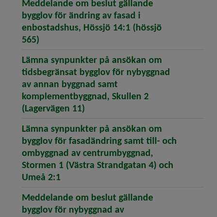
Meddelande om beslut gällande
bygglov för ändring av fasad i
enbostadshus, Hössjö 14:1 (hössjö
(öppnar artikeln Meddelande om beslut gäll
565)
Lämna synpunkter på ansökan om
tidsbegränsat bygglov för nybyggnad
av annan byggnad samt
komplementbyggnad, Skullen 2
(öppnar artikeln Lämna synpunk
(Lagervägen 11)
Lämna synpunkter på ansökan om
bygglov för fasadändring samt till- och
ombyggnad av centrumbyggnad,
Stormen 1 (Västra Strandgatan 4) och
(öppnar artikeln Lämna synpunkter på
Umeå 2:1
Meddelande om beslut gällande
bygglov för nybyggnad av