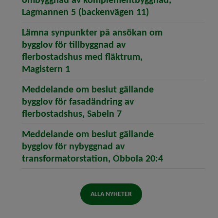
(öppnar artikeln
Lagmannen 5 (backenvägen 11)
Lämna synpunkter på ansökan om
bygglov för tillbyggnad av
flerbostadshus med fläktrum,
(öppnar artikeln Lämna synpunkter 
Magistern 1
Meddelande om beslut gällande
bygglov för fasadändring av
(öppnar artikeln Meddel
flerbostadshus, Sabeln 7
Meddelande om beslut gällande
bygglov för nybyggnad av
(öppnar artik
transformatorstation, Obbola 20:4
ALLA NYHETER