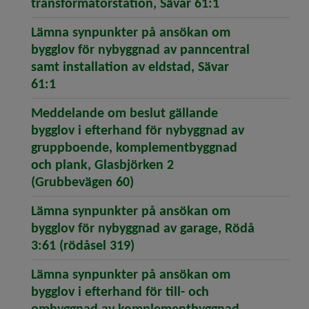
(öppnar artike
transformatorstation, Sävar 61:1
Lämna synpunkter på ansökan om
bygglov för nybyggnad av panncentral
samt installation av eldstad, Sävar
(öppnar artikeln Lämna synpunkter på ansök
61:1
Meddelande om beslut gällande
bygglov i efterhand för nybyggnad av
gruppboende, komplementbyggnad
och plank, Glasbjörken 2
(öppnar artikeln Meddelande 
(Grubbevägen 60)
Lämna synpunkter på ansökan om
bygglov för nybyggnad av garage, Rödå
(öppnar artikeln Lämna synpu
3:61 (rödåsel 319)
Lämna synpunkter på ansökan om
bygglov i efterhand för till- och
ombyggnad av komplementbyggnad,