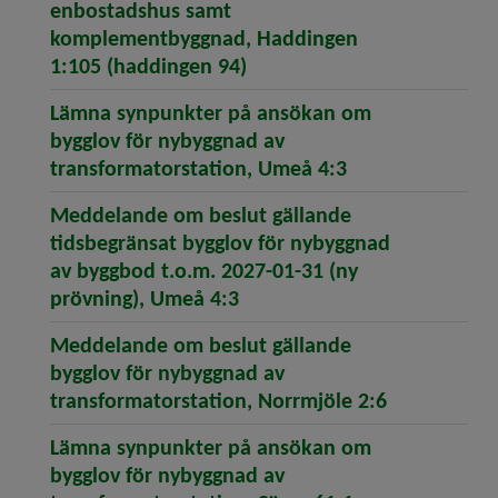
enbostadshus samt
komplementbyggnad, Haddingen
(öppnar artikeln Meddelan
1:105 (haddingen 94)
Lämna synpunkter på ansökan om
bygglov för nybyggnad av
(öppnar artikel
transformatorstation, Umeå 4:3
Meddelande om beslut gällande
tidsbegränsat bygglov för nybyggnad
av byggbod t.o.m. 2027-01-31 (ny
(öppnar artikeln Meddeland
prövning), Umeå 4:3
Meddelande om beslut gällande
bygglov för nybyggnad av
(öppnar art
transformatorstation, Norrmjöle 2:6
Lämna synpunkter på ansökan om
bygglov för nybyggnad av