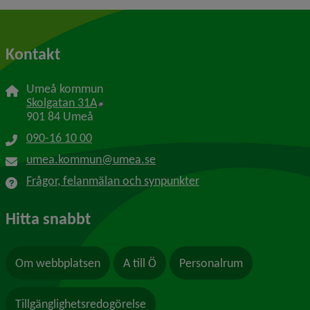
Kontakt
Umeå kommun
Länk till annan webbplats, öppnas i nytt f
Skolgatan 31A
901 84 Umeå
090-16 10 00
umea.kommun@umea.se
Frågor, felanmälan och synpunkter
Hitta snabbt
Om webbplatsen
A till Ö
Personalrum
Tillgänglighetsredogörelse