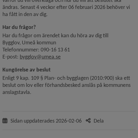
varför du vill överklaga och hur du vill att beslutet ska 
ändras. Senast 4 veckor efter 06 februari 2026 behöver vi 
ha fått in den av dig.
Har du frågor?
Har du frågor om ärendet kan du höra av dig till
Bygglov, Umeå kommun
Telefonnummer: 090-16 13 61
E-post: 
bygglov@umea.se
Kungörelse av beslut
Enligt 9 kap. 109 § Plan- och bygglagen (2010:900) ska ett 
beslut om lov eller förhandsbesked anslås på kommunens 
anslagstavla.
Sidan uppdaterades
2026-02-06
Dela