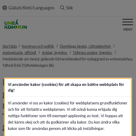
ll innehållet
Giälah/Kieli/Languages
Sök
MENY
nivå i brödsmulenavigeringen
nivå i brödsmu
Startsida
Kommun och politik
Överklaga beslut, rättssäkerhet
nivå i brödsmulenavigeringen
nivå i brödsmulenavigeringen
nivå i brödsmu
Anslagstavla, officiell
Anslag, bygglov
Tidigare anslag, bygglov
Meddelande om beslut gällande förhandsbesked för nybyggnad av enbostadshus,
nivå i brödsmulenavigeringen
Täfteå 8:66 (Täftebölevägen 86)
Meddelande om beslut 
Vi använder kakor (cookies) för att skapa en bättre webbplats för
gällande förhandsbesked för 
dig!
nybyggnad av enbostadshus, 
Vi använder vi oss av kakor (cookies) för webbplatsens grundfunktioner
och för att förbättra webbplatsen. Vi vill också kunna erbjuda dig
Täfteå 8:66 (Täftebölevägen 
nyttiga funktioner som till exempel uppläsning av text. Vi hoppas att
det känns okej och att du godkänner alla kakor. Du kan ändra vilka
86)
kakor som får användas genom att klicka på inställningar.