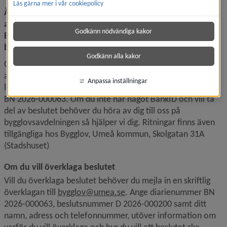
Läs gärna mer i vår cookiepolicy
Ärendet gäller bygglov för skylt/ljusanordning på 
affärshus på Marknadsplatsen S:1 (marknadsgatan 5g) . 
Godkänn nödvändiga kakor
Byggnadsnämnden har 13 februari 2026 beslutat att 
bygglov inkl. startbesked beviljas.
Godkänn alla kakor
Om du vill läsa beslutet och se tillhörande ritningar kan du 
Länk till a
använda e-tjänsten 
shb.umea.se/ume-bygg-kung
 där du 
Anpassa inställningar
loggar in med ditt BankID. Välj ärendet med diarienummer 
BN 2026-000063. Om du inte har något BankID och vill ta 
del av beslutet behöver du höra av dig till oss på 
bygglovsavdelningen så hjälper vi dig. Ritningar finns även 
tillgängliga hos Bygglov, Umeå kommun, Skolgatan 31A 
(Stadshuset)
Om du vill överklaga beslutet
Vill du överklaga beslutet behöver du mejla in en skriftlig 
överklagan till 
bygglov@umea.se
. Ange diarienummer BN 
2026-000063, beslutsnummer D 2026-000200 samt ditt 
namn, adress och telefonnummer, utöver information om 