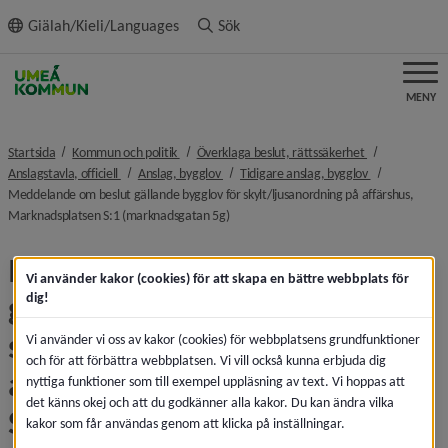
ll innehållet
Giälah/Kieli/Languages
Sök
MENY
nivå i brödsmulenavigeringen
nivå i brödsmu
Startsida
Kommun och politik
Överklaga beslut, rättssäkerhet
nivå i brödsmulenavigeringen
nivå i brödsmulenavigeringen
nivå i brödsmu
Anslagstavla, officiell
Anslag, bygglov
Tidigare anslag, bygglov
Meddelande om beslut gällande bygglov för skylt/ljusanordning på affärshus,
nivå i brödsmulenavigeringen
Marknadsplatsen S:1 (marknadsgatan 5g)
Meddelande om beslut 
Vi använder kakor (cookies) för att skapa en bättre webbplats för
gällande bygglov för 
dig!
skylt/ljusanordning på 
Vi använder vi oss av kakor (cookies) för webbplatsens grundfunktioner
och för att förbättra webbplatsen. Vi vill också kunna erbjuda dig
affärshus, Marknadsplatsen 
nyttiga funktioner som till exempel uppläsning av text. Vi hoppas att
det känns okej och att du godkänner alla kakor. Du kan ändra vilka
S:1 (marknadsgatan 5g)
kakor som får användas genom att klicka på inställningar.