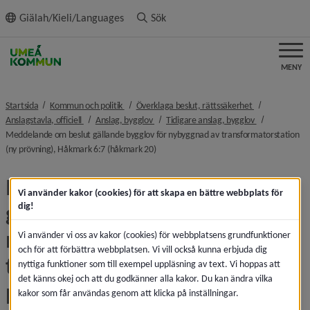
ll innehållet
Giälah/Kieli/Languages
Sök
MENY
nivå i brödsmulenavigeringen
nivå i brödsmu
Startsida
Kommun och politik
Överklaga beslut, rättssäkerhet
nivå i brödsmulenavigeringen
nivå i brödsmulenavigeringen
nivå i brödsmu
Anslagstavla, officiell
Anslag, bygglov
Tidigare anslag, bygglov
Meddelande om beslut gällande bygglov för nybyggnad av transformatorstation
nivå i brödsmulenavigeringen
(ny prövning), Håkmark 6:7 (håkmark 20)
Meddelande om beslut 
Vi använder kakor (cookies) för att skapa en bättre webbplats för
gällande bygglov för 
dig!
nybyggnad av 
Vi använder vi oss av kakor (cookies) för webbplatsens grundfunktioner
och för att förbättra webbplatsen. Vi vill också kunna erbjuda dig
transformatorstation (ny 
nyttiga funktioner som till exempel uppläsning av text. Vi hoppas att
det känns okej och att du godkänner alla kakor. Du kan ändra vilka
prövning), Håkmark 6:7 
kakor som får användas genom att klicka på inställningar.