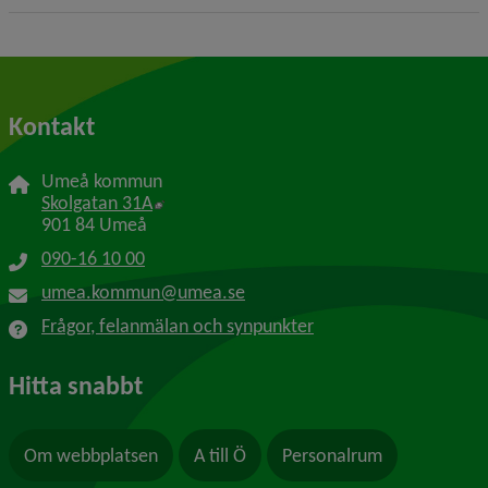
Kontakt
Umeå kommun
Länk till annan webbplats, öppnas i nytt f
Skolgatan 31A
901 84 Umeå
090-16 10 00
umea.kommun@umea.se
Frågor, felanmälan och synpunkter
Hitta snabbt
Om webbplatsen
A till Ö
Personalrum