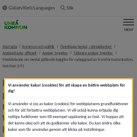
ll innehållet
Giälah/Kieli/Languages
Sök
MENY
nivå i brödsmulenavigeringen
nivå i brödsmu
Startsida
Kommun och politik
Överklaga beslut, rättssäkerhet
nivå i brödsmulenavigeringen
nivå i brödsmulenavigeringen
nivå i brödsmu
Anslagstavla, officiell
Anslag, bygglov
Tidigare anslag, bygglov
Meddelande om beslut gällande bygglov för nybyggnad av transformatorstation,
nivå i brödsmulenavigeringen
Norrbyn 2:91
Meddelande om beslut 
Vi använder kakor (cookies) för att skapa en bättre webbplats för
gällande bygglov för 
dig!
nybyggnad av 
Vi använder vi oss av kakor (cookies) för webbplatsens grundfunktioner
och för att förbättra webbplatsen. Vi vill också kunna erbjuda dig
transformatorstation, 
nyttiga funktioner som till exempel uppläsning av text. Vi hoppas att
det känns okej och att du godkänner alla kakor. Du kan ändra vilka
Norrbyn 2:91
kakor som får användas genom att klicka på inställningar.