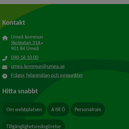
Kontakt
Umeå kommun
Länk till annan webbplats, öppnas i nytt f
Skolgatan 31A
901 84 Umeå
090-16 10 00
umea.kommun@umea.se
Frågor, felanmälan och synpunkter
Hitta snabbt
Om webbplatsen
A till Ö
Personalrum
Tillgänglighetsredogörelse