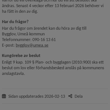
varför du vill överklaga och hur du vill att beslutet ska 
ändras. Senast 4 veckor efter 13 februari 2026 behöver vi 
ha fått in den av dig.
Har du frågor?
Har du frågor om ärendet kan du höra av dig till
Bygglov, Umeå kommun
Telefonnummer: 090-16 13 61
E-post: 
bygglov@umea.se
Kungörelse av beslut
Enligt 9 kap. 109 § Plan- och bygglagen (2010:900) ska ett 
beslut om lov eller förhandsbesked anslås på kommunens 
anslagstavla.
Sidan uppdaterades
2026-02-13
Dela