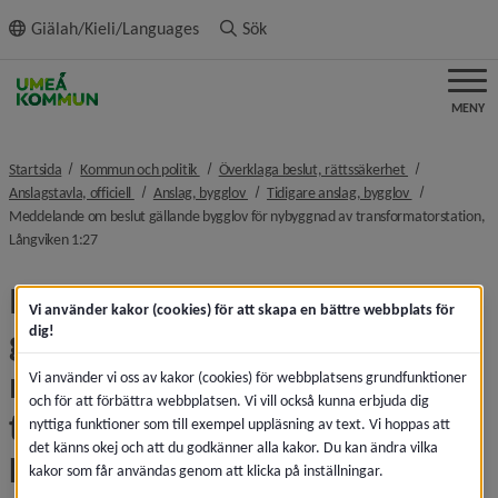
ll innehållet
Giälah/Kieli/Languages
Sök
MENY
nivå i brödsmulenavigeringen
nivå i brödsmu
Startsida
Kommun och politik
Överklaga beslut, rättssäkerhet
nivå i brödsmulenavigeringen
nivå i brödsmulenavigeringen
nivå i brödsmu
Anslagstavla, officiell
Anslag, bygglov
Tidigare anslag, bygglov
Meddelande om beslut gällande bygglov för nybyggnad av transformatorstation,
nivå i brödsmulenavigeringen
Långviken 1:27
Meddelande om beslut 
Vi använder kakor (cookies) för att skapa en bättre webbplats för
gällande bygglov för 
dig!
nybyggnad av 
Vi använder vi oss av kakor (cookies) för webbplatsens grundfunktioner
och för att förbättra webbplatsen. Vi vill också kunna erbjuda dig
transformatorstation, 
nyttiga funktioner som till exempel uppläsning av text. Vi hoppas att
det känns okej och att du godkänner alla kakor. Du kan ändra vilka
Långviken 1:27
kakor som får användas genom att klicka på inställningar.