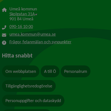
Umeå kommun
Länk till annan webbplats, öppnas i nytt f
Skolgatan 31A
901 84 Umeå
090-16 10 00
umea.kommun@umea.se
Frågor, felanmälan och synpunkter
Hitta snabbt
Om webbplatsen
A till Ö
Personalrum
Tillgänglighetsredogörelse
Personuppgifter och dataskydd