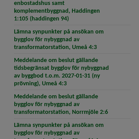
enbostadshus samt
komplementbyggnad, Haddingen
(öppnar artikeln Meddelan
1:105 (haddingen 94)
Lämna synpunkter på ansökan om
bygglov för nybyggnad av
(öppnar artikel
transformatorstation, Umeå 4:3
Meddelande om beslut gällande
tidsbegränsat bygglov för nybyggnad
av byggbod t.o.m. 2027-01-31 (ny
(öppnar artikeln Meddeland
prövning), Umeå 4:3
Meddelande om beslut gällande
bygglov för nybyggnad av
(öppnar art
transformatorstation, Norrmjöle 2:6
Lämna synpunkter på ansökan om
bygglov för nybyggnad av