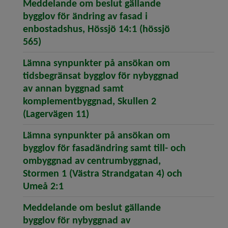
Meddelande om beslut gällande
bygglov för ändring av fasad i
enbostadshus, Hössjö 14:1 (hössjö
(öppnar artikeln Meddelande om beslut gäll
565)
Lämna synpunkter på ansökan om
tidsbegränsat bygglov för nybyggnad
av annan byggnad samt
komplementbyggnad, Skullen 2
(öppnar artikeln Lämna synpunk
(Lagervägen 11)
Lämna synpunkter på ansökan om
bygglov för fasadändring samt till- och
ombyggnad av centrumbyggnad,
Stormen 1 (Västra Strandgatan 4) och
(öppnar artikeln Lämna synpunkter på
Umeå 2:1
Meddelande om beslut gällande
bygglov för nybyggnad av