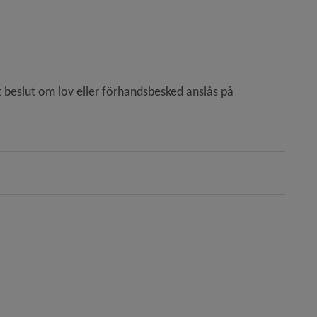
sjö 14:1 (hössjö 565))
t beslut om lov eller förhandsbesked anslås på 
nad av annan byggnad samt komplementbyggnad, Skull
 ombyggnad av centrumbyggnad, Stormen 1 (Västra Str