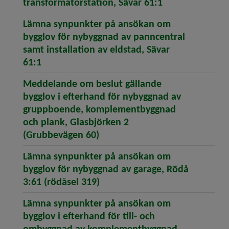
(öppnar artike
transformatorstation, Sävar 61:1
Lämna synpunkter på ansökan om
bygglov för nybyggnad av panncentral
samt installation av eldstad, Sävar
(öppnar artikeln Lämna synpunkter på ansök
61:1
Meddelande om beslut gällande
bygglov i efterhand för nybyggnad av
gruppboende, komplementbyggnad
och plank, Glasbjörken 2
(öppnar artikeln Meddelande 
(Grubbevägen 60)
Lämna synpunkter på ansökan om
bygglov för nybyggnad av garage, Rödå
(öppnar artikeln Lämna synpu
3:61 (rödåsel 319)
Lämna synpunkter på ansökan om
bygglov i efterhand för till- och
ombyggnad av komplementbyggnad,