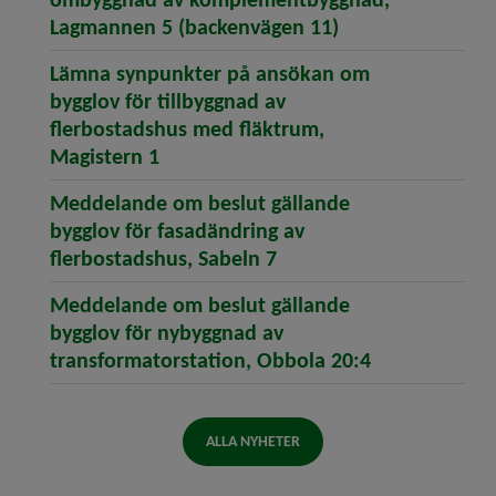
(öppnar artikeln
Lagmannen 5 (backenvägen 11)
Lämna synpunkter på ansökan om
bygglov för tillbyggnad av
flerbostadshus med fläktrum,
(öppnar artikeln Lämna synpunkter 
Magistern 1
Meddelande om beslut gällande
bygglov för fasadändring av
(öppnar artikeln Meddel
flerbostadshus, Sabeln 7
Meddelande om beslut gällande
bygglov för nybyggnad av
(öppnar artik
transformatorstation, Obbola 20:4
ALLA NYHETER