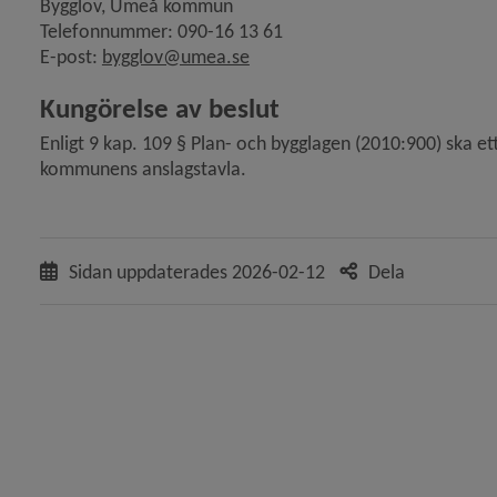
Bygglov, Umeå kommun
Telefonnummer: 090-16 13 61
E-post: 
bygglov@umea.se
ande bygglov för ändring av fasad i enbostadshus, Hös
Kungörelse av beslut
Enligt 9 kap. 109 § Plan- och bygglagen (2010:900) ska et
kommunens anslagstavla.
ter på ansökan om tidsbegränsat bygglov för nybygg
Sidan uppdaterades
2026-02-12
Dela
 ansökan om bygglov för fasadändring samt till- och