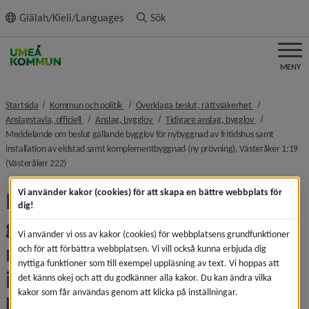
ll innehållet
Giälah/Kieli/Languages
Sök
MENY
nivå i brödsmulenavigeringen
nivå i brödsmu
Startsida
Kommun och politik
Överklaga beslut, rättssäkerhet
nivå i brödsmulenavigeringen
nivå i brödsmulenavigeringen
nivå i brödsmu
Anslagstavla, officiell
Anslag, bygglov
Tidigare anslag, bygglov
Meddelande om beslut gällande bygglov för nybyggnad av fritidshus samt
installation av eldstad samt komplementbyggnad (ny prövning), Västeråker 1:19
nivå i brödsmulenavigeringen
(Västeråker 222)
Vi använder kakor (cookies) för att skapa en bättre webbplats för
Meddelande om beslut 
dig!
gällande bygglov för 
Vi använder vi oss av kakor (cookies) för webbplatsens grundfunktioner
nybyggnad av fritidshus samt 
och för att förbättra webbplatsen. Vi vill också kunna erbjuda dig
nyttiga funktioner som till exempel uppläsning av text. Vi hoppas att
installation av eldstad samt 
det känns okej och att du godkänner alla kakor. Du kan ändra vilka
kakor som får användas genom att klicka på inställningar.
komplementbyggnad (ny 