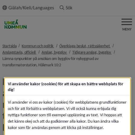
ll innehållet
Giälah/Kieli/Languages
Sök
MENY
nivå i brödsmulenavigeringen
nivå i brödsmu
Startsida
Kommun och politik
Överklaga beslut, rättssäkerhet
nivå i brödsmulenavigeringen
nivå i brödsmulenavigeringen
nivå i brödsmu
Anslagstavla, officiell
Anslag, bygglov
Tidigare anslag, bygglov
Lämna synpunkter på ansökan om bygglov för nybyggnad av
nivå i brödsmulenavigeringen
transformatorstation, Håkmark 10:2
Lämna synpunkter på 
Vi använder kakor (cookies) för att skapa en bättre webbplats för
ansökan om bygglov för 
dig!
nybyggnad av 
Vi använder vi oss av kakor (cookies) för webbplatsens grundfunktioner
och för att förbättra webbplatsen. Vi vill också kunna erbjuda dig
transformatorstation, 
nyttiga funktioner som till exempel uppläsning av text. Vi hoppas att
det känns okej och att du godkänner alla kakor. Du kan ändra vilka
Håkmark 10:2
kakor som får användas genom att klicka på inställningar.