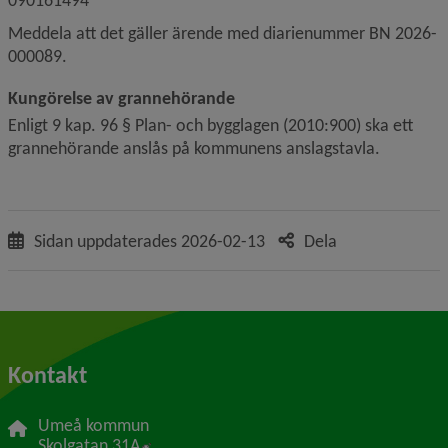
090161494
Meddela att det gäller ärende med diarienummer BN 2026-
000089.
Kungörelse av grannehörande
Enligt 9 kap. 96 § Plan- och bygglagen (2010:900) ska ett 
grannehörande anslås på kommunens anslagstavla.
Sidan uppdaterades
2026-02-13
Dela
Kontakt
Umeå kommun
Länk till annan webbplats, öppnas i nytt f
Skolgatan 31A