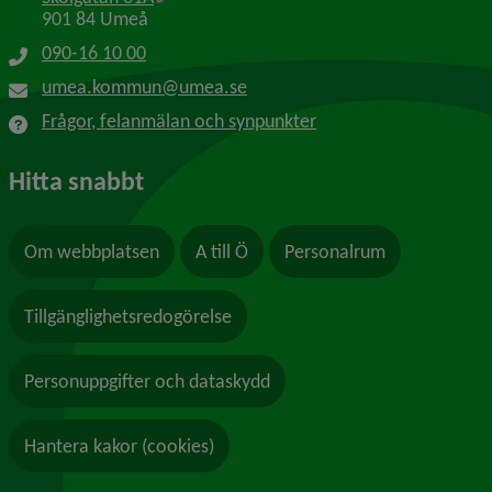
901 84 Umeå
090-16 10 00
umea.kommun@umea.se
Frågor, felanmälan och synpunkter
Hitta snabbt
Om webbplatsen
A till Ö
Personalrum
Tillgänglighetsredogörelse
Personuppgifter och dataskydd
Hantera kakor (cookies)