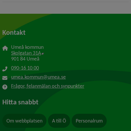
Kontakt
Umeå kommun
Länk till annan webbplats, öppnas i nytt f
Skolgatan 31A
901 84 Umeå
090-16 10 00
umea.kommun@umea.se
Frågor, felanmälan och synpunkter
Hitta snabbt
Om webbplatsen
A till Ö
Personalrum