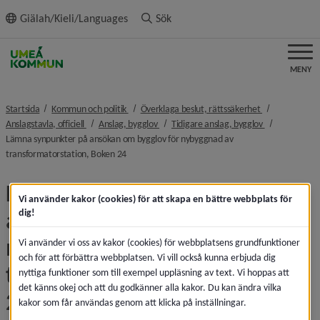
ll innehållet
Giälah/Kieli/Languages
Sök
MENY
nivå i brödsmulenavigeringen
nivå i brödsmu
Startsida
Kommun och politik
Överklaga beslut, rättssäkerhet
nivå i brödsmulenavigeringen
nivå i brödsmulenavigeringen
nivå i brödsmu
Anslagstavla, officiell
Anslag, bygglov
Tidigare anslag, bygglov
Lämna synpunkter på ansökan om bygglov för nybyggnad av
nivå i brödsmulenavigeringen
transformatorstation, Boken 24
Lämna synpunkter på 
Vi använder kakor (cookies) för att skapa en bättre webbplats för
ansökan om bygglov för 
dig!
nybyggnad av 
Vi använder vi oss av kakor (cookies) för webbplatsens grundfunktioner
och för att förbättra webbplatsen. Vi vill också kunna erbjuda dig
transformatorstation, Boken 
nyttiga funktioner som till exempel uppläsning av text. Vi hoppas att
det känns okej och att du godkänner alla kakor. Du kan ändra vilka
24
kakor som får användas genom att klicka på inställningar.