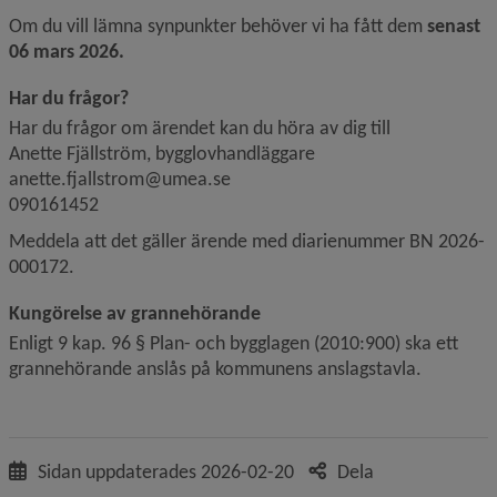
Om du vill lämna synpunkter behöver vi ha fått dem 
senast 
06 mars 2026.
Har du frågor?
Har du frågor om ärendet kan du höra av dig till
Anette Fjällström, bygglovhandläggare
anette.fjallstrom@umea.se
090161452
Meddela att det gäller ärende med diarienummer BN 2026-
000172.
Kungörelse av grannehörande
Enligt 9 kap. 96 § Plan- och bygglagen (2010:900) ska ett 
grannehörande anslås på kommunens anslagstavla.
Sidan uppdaterades
2026-02-20
Dela