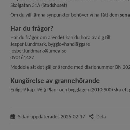
Skolgatan 31A (Stadshuset)
Om du vill lämna synpunkter behöver vi ha fått dem 
sena
ande bygglov för ändring av fasad i enbostadshus, Hös
Har du frågor?
Har du frågor om ärendet kan du höra av dig till
Jesper Lundmark, bygglovhandläggare
jesper.lundmark@umea.se
090161427
ter på ansökan om tidsbegränsat bygglov för nybygg
Meddela att det gäller ärende med diarienummer BN 20
Kungörelse av grannehörande
Enligt 9 kap. 96 § Plan- och bygglagen (2010:900) ska e
 ansökan om bygglov för fasadändring samt till- och
Sidan uppdaterades
2026-02-17
Dela