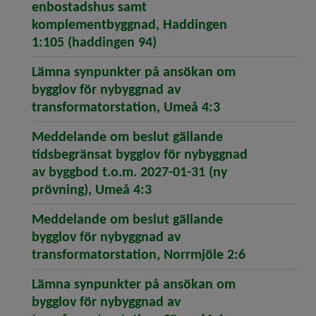
enbostadshus samt
komplementbyggnad, Haddingen
(öppnar artikeln Meddelan
1:105 (haddingen 94)
Lämna synpunkter på ansökan om
bygglov för nybyggnad av
(öppnar artikel
transformatorstation, Umeå 4:3
Meddelande om beslut gällande
tidsbegränsat bygglov för nybyggnad
av byggbod t.o.m. 2027-01-31 (ny
(öppnar artikeln Meddeland
prövning), Umeå 4:3
Meddelande om beslut gällande
bygglov för nybyggnad av
(öppnar art
transformatorstation, Norrmjöle 2:6
Lämna synpunkter på ansökan om
bygglov för nybyggnad av