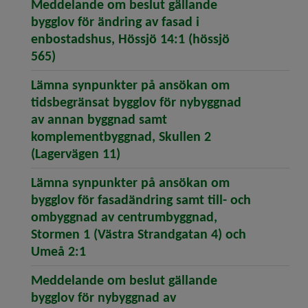
Meddelande om beslut gällande
bygglov för ändring av fasad i
enbostadshus, Hössjö 14:1 (hössjö
(öppnar artikeln Meddelande om beslut gäll
565)
Lämna synpunkter på ansökan om
tidsbegränsat bygglov för nybyggnad
av annan byggnad samt
komplementbyggnad, Skullen 2
(öppnar artikeln Lämna synpunk
(Lagervägen 11)
Lämna synpunkter på ansökan om
bygglov för fasadändring samt till- och
ombyggnad av centrumbyggnad,
Stormen 1 (Västra Strandgatan 4) och
(öppnar artikeln Lämna synpunkter på
Umeå 2:1
Meddelande om beslut gällande
bygglov för nybyggnad av