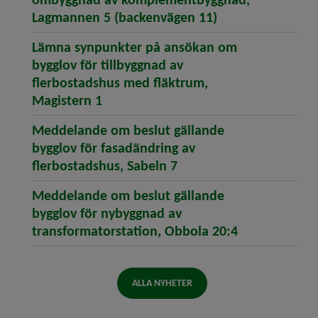
(öppnar artikeln
Lagmannen 5 (backenvägen 11)
Lämna synpunkter på ansökan om
bygglov för tillbyggnad av
flerbostadshus med fläktrum,
(öppnar artikeln Lämna synpunkter 
Magistern 1
Meddelande om beslut gällande
bygglov för fasadändring av
(öppnar artikeln Meddel
flerbostadshus, Sabeln 7
Meddelande om beslut gällande
bygglov för nybyggnad av
(öppnar artik
transformatorstation, Obbola 20:4
ALLA NYHETER