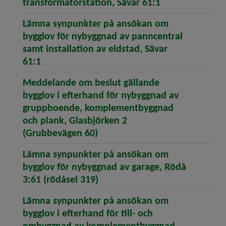
(öppnar artike
transformatorstation, Sävar 61:1
Lämna synpunkter på ansökan om
bygglov för nybyggnad av panncentral
samt installation av eldstad, Sävar
(öppnar artikeln Lämna synpunkter på ansök
61:1
Meddelande om beslut gällande
bygglov i efterhand för nybyggnad av
gruppboende, komplementbyggnad
och plank, Glasbjörken 2
(öppnar artikeln Meddelande 
(Grubbevägen 60)
Lämna synpunkter på ansökan om
bygglov för nybyggnad av garage, Rödå
(öppnar artikeln Lämna synpu
3:61 (rödåsel 319)
Lämna synpunkter på ansökan om
bygglov i efterhand för till- och
ombyggnad av komplementbyggnad,